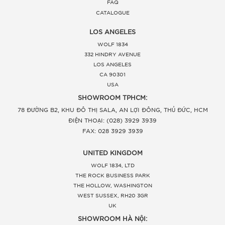
FAQ
CATALOGUE
LOS ANGELES
WOLF 1834
332 HINDRY AVENUE
LOS ANGELES
CA 90301
USA
SHOWROOM TPHCM:
78 ĐƯỜNG B2, KHU ĐÔ THỊ SALA, AN LỢI ĐÔNG, THỦ ĐỨC, HCM
ĐIỆN THOẠI: (028) 3929 3939
FAX: 028 3929 3939
UNITED KINGDOM
WOLF 1834, LTD
THE ROCK BUSINESS PARK
THE HOLLOW, WASHINGTON
WEST SUSSEX, RH20 3GR
UK
SHOWROOM HÀ NỘI: