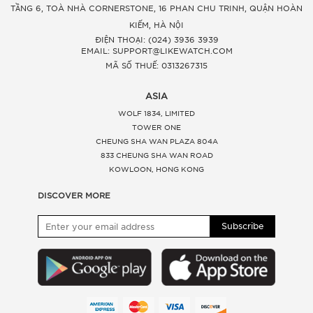
TẦNG 6, TOÀ NHÀ CORNERSTONE, 16 PHAN CHU TRINH, QUẬN HOÀN
KIẾM, HÀ NỘI
ĐIỆN THOẠI: (024) 3936 3939
EMAIL: SUPPORT@LIKEWATCH.COM
MÃ SỐ THUẾ: 0313267315
ASIA
WOLF 1834, LIMITED
TOWER ONE
CHEUNG SHA WAN PLAZA 804A
833 CHEUNG SHA WAN ROAD
KOWLOON, HONG KONG
DISCOVER MORE
Subscribe