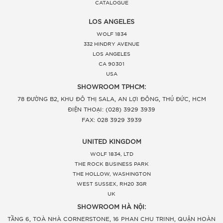
CATALOGUE
LOS ANGELES
WOLF 1834
332 HINDRY AVENUE
LOS ANGELES
CA 90301
USA
SHOWROOM TPHCM:
78 ĐƯỜNG B2, KHU ĐÔ THỊ SALA, AN LỢI ĐÔNG, THỦ ĐỨC, HCM
ĐIỆN THOẠI: (028) 3929 3939
FAX: 028 3929 3939
UNITED KINGDOM
WOLF 1834, LTD
THE ROCK BUSINESS PARK
THE HOLLOW, WASHINGTON
WEST SUSSEX, RH20 3GR
UK
SHOWROOM HÀ NỘI:
TẦNG 6, TOÀ NHÀ CORNERSTONE, 16 PHAN CHU TRINH, QUẬN HOÀN