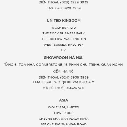
ĐIỆN THOẠI: (028) 3929 3939
FAX: 028 3929 3939
UNITED KINGDOM
WOLF 1834, LTD
THE ROCK BUSINESS PARK
THE HOLLOW, WASHINGTON
WEST SUSSEX, RH20 3GR
UK
SHOWROOM HÀ NỘI:
TẦNG 6, TOÀ NHÀ CORNERSTONE, 16 PHAN CHU TRINH, QUẬN HOÀN
KIẾM, HÀ NỘI
ĐIỆN THOẠI: (024) 3936 3939
EMAIL: SUPPORT@LIKEWATCH.COM
MÃ SỐ THUẾ: 0313267315
ASIA
WOLF 1834, LIMITED
TOWER ONE
CHEUNG SHA WAN PLAZA 804A
833 CHEUNG SHA WAN ROAD