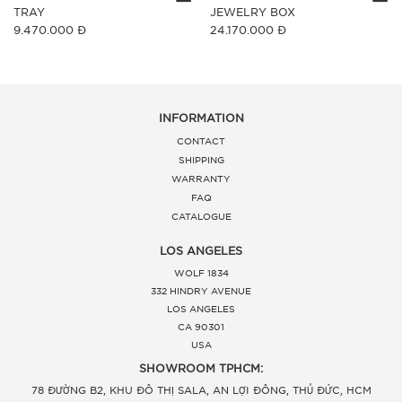
TRAY
JEWELRY BOX
9.470.000 Đ
24.170.000 Đ
INFORMATION
CONTACT
SHIPPING
WARRANTY
FAQ
CATALOGUE
LOS ANGELES
WOLF 1834
332 HINDRY AVENUE
LOS ANGELES
CA 90301
USA
SHOWROOM TPHCM:
78 ĐƯỜNG B2, KHU ĐÔ THỊ SALA, AN LỢI ĐÔNG, THỦ ĐỨC, HCM