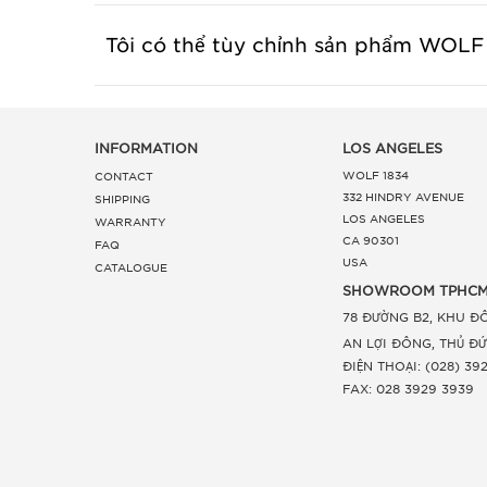
Tôi có thể tùy chỉnh sản phẩm WOLF
INFORMATION
LOS ANGELES
CONTACT
WOLF 1834
332 HINDRY AVENUE
SHIPPING
LOS ANGELES
WARRANTY
CA 90301
FAQ
USA
CATALOGUE
SHOWROOM TPHCM
78 ĐƯỜNG B2, KHU ĐÔ
AN LỢI ĐÔNG, THỦ Đ
ĐIỆN THOẠI: (028) 39
FAX: 028 3929 3939