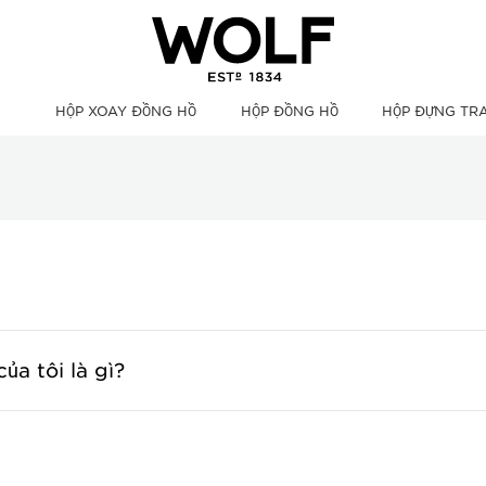
HỘP XOAY ĐỒNG HỒ
HỘP ĐỒNG HỒ
HỘP ĐỰNG TR
a tôi là gì?