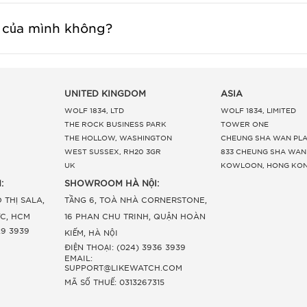
 của mình không?
UNITED KINGDOM
ASIA
WOLF 1834, LTD
WOLF 1834, LIMITED
THE ROCK BUSINESS PARK
TOWER ONE
THE HOLLOW, WASHINGTON
CHEUNG SHA WAN PLA
WEST SUSSEX, RH20 3GR
833 CHEUNG SHA WAN
UK
KOWLOON, HONG KO
:
SHOWROOM HÀ NỘI:
 THỊ SALA,
TẦNG 6, TOÀ NHÀ CORNERSTONE,
ỨC, HCM
16 PHAN CHU TRINH, QUẬN HOÀN
29 3939
KIẾM, HÀ NỘI
ĐIỆN THOẠI: (024) 3936 3939
EMAIL:
SUPPORT@LIKEWATCH.COM
MÃ SỐ THUẾ: 0313267315