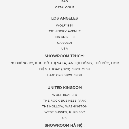
FAQ
CATALOGUE
LOS ANGELES
WOLF 1834
332 HINDRY AVENUE
LOS ANGELES
CA 90301
USA
SHOWROOM TPHCM:
78 ĐƯỜNG B2, KHU ĐÔ THỊ SALA, AN LỢI ĐÔNG, THỦ ĐỨC, HCM
ĐIỆN THOẠI: (028) 3929 3939
FAX: 028 3929 3939
UNITED KINGDOM
WOLF 1834, LTD
THE ROCK BUSINESS PARK
THE HOLLOW, WASHINGTON
WEST SUSSEX, RH20 3GR
UK
SHOWROOM HÀ NỘI: