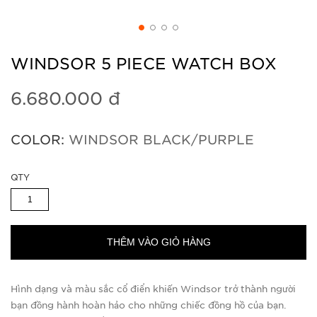
WINDSOR 5 PIECE WATCH BOX
6.680.000 đ
COLOR:
WINDSOR BLACK/PURPLE
QTY
THÊM VÀO GIỎ HÀNG
Hình dạng và màu sắc cổ điển khiến Windsor trở thành người
bạn đồng hành hoàn hảo cho những chiếc đồng hồ của bạn.