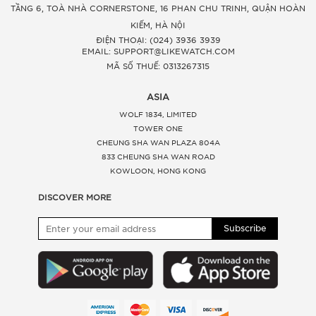
TẦNG 6, TOÀ NHÀ CORNERSTONE, 16 PHAN CHU TRINH, QUẬN HOÀN
KIẾM, HÀ NỘI
ĐIỆN THOẠI: (024) 3936 3939
EMAIL: SUPPORT@LIKEWATCH.COM
MÃ SỐ THUẾ: 0313267315
ASIA
WOLF 1834, LIMITED
TOWER ONE
CHEUNG SHA WAN PLAZA 804A
833 CHEUNG SHA WAN ROAD
KOWLOON, HONG KONG
DISCOVER MORE
Subscribe