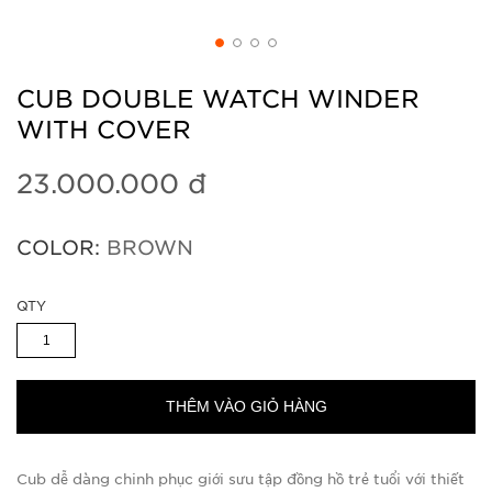
CUB DOUBLE WATCH WINDER
WITH COVER
23.000.000 đ
COLOR:
BROWN
QTY
THÊM VÀO GIỎ HÀNG
Cub dễ dàng chinh phục giới sưu tập đồng hồ trẻ tuổi với thiết