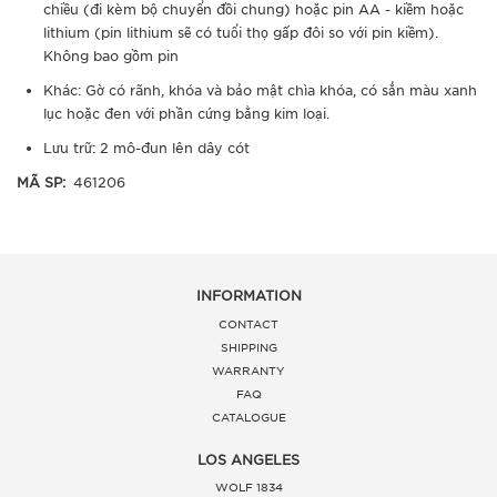
chiều (đi kèm bộ chuyển đồi chung) hoặc pin AA - kiềm hoặc
lithium (pin lithium sẽ có tuổi thọ gấp đôi so với pin kiềm).
Không bao gồm pin
Khác: Gờ có rãnh, khóa và bảo mật chìa khóa, có sẳn màu xanh
lục hoặc đen với phần cứng bằng kim loại.
Lưu trữ: 2 mô-đun lên dây cót
MÃ SP:
461206
INFORMATION
CONTACT
SHIPPING
WARRANTY
FAQ
CATALOGUE
LOS ANGELES
WOLF 1834