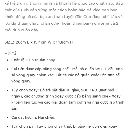
kế trẻ trung, thông minh và không hề phức tạp chút nào. Sáu
mặt của Cub cân xứng một cách hoàn hảo để việc bao bọc
chiếc đồng hồ của bạn an toàn tuyệt đối. Cub được chế tác với
lớp da thuần chay, phần cứng hoàn thiện bằng chrome và 2
mô-đun cuộn dây.
SIZE:
26cm L x 15.4cm W x 14.8cm H
MÔ TẢ
Chất liệu: Da thuần chay
Cải tiến được cấp bằng sáng chế - Mỗi bộ quấn WOLF đều tính
số vòng quay chính xác. Tất cả các bộ quấn khác ước tính số
vòng quay.
Tùy chọn xoay: Độ trễ bắt đầu 10 giây, 900 TPD (lượt mỗi
ngày), các chương trình xoay được cấp bằng sáng chế - Xoay
không liên tục với các giai đoạn tạm dừng và ngủ được lập trình
sẵn
Cài đặt hướng: Hai chiều.
Tùy chọn pin: Tùy chọn chạy thiết bị bằng nguồn điện xoay