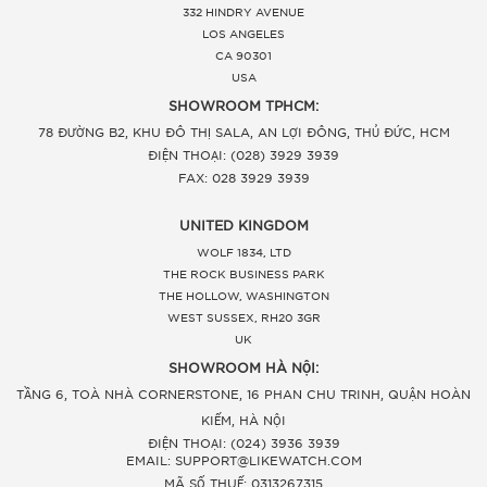
332 HINDRY AVENUE
LOS ANGELES
CA 90301
USA
SHOWROOM TPHCM:
78 ĐƯỜNG B2, KHU ĐÔ THỊ SALA, AN LỢI ĐÔNG, THỦ ĐỨC, HCM
ĐIỆN THOẠI: (028) 3929 3939
FAX: 028 3929 3939
UNITED KINGDOM
WOLF 1834, LTD
THE ROCK BUSINESS PARK
THE HOLLOW, WASHINGTON
WEST SUSSEX, RH20 3GR
UK
SHOWROOM HÀ NỘI:
TẦNG 6, TOÀ NHÀ CORNERSTONE, 16 PHAN CHU TRINH, QUẬN HOÀN
KIẾM, HÀ NỘI
ĐIỆN THOẠI: (024) 3936 3939
EMAIL: SUPPORT@LIKEWATCH.COM
MÃ SỐ THUẾ: 0313267315