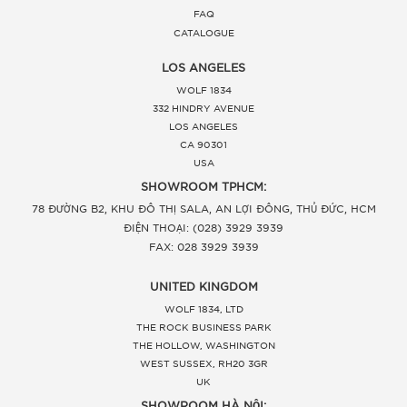
FAQ
CATALOGUE
LOS ANGELES
WOLF 1834
332 HINDRY AVENUE
LOS ANGELES
CA 90301
USA
SHOWROOM TPHCM:
78 ĐƯỜNG B2, KHU ĐÔ THỊ SALA, AN LỢI ĐÔNG, THỦ ĐỨC, HCM
ĐIỆN THOẠI: (028) 3929 3939
FAX: 028 3929 3939
UNITED KINGDOM
WOLF 1834, LTD
THE ROCK BUSINESS PARK
THE HOLLOW, WASHINGTON
WEST SUSSEX, RH20 3GR
UK
SHOWROOM HÀ NỘI: