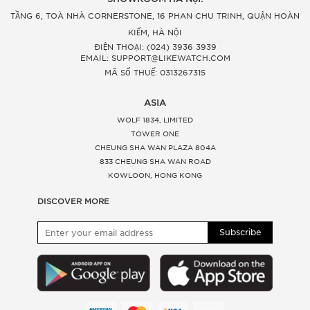
TẦNG 6, TOÀ NHÀ CORNERSTONE, 16 PHAN CHU TRINH, QUẬN HOÀN
KIẾM, HÀ NỘI
ĐIỆN THOẠI: (024) 3936 3939
EMAIL: SUPPORT@LIKEWATCH.COM
MÃ SỐ THUẾ: 0313267315
ASIA
WOLF 1834, LIMITED
TOWER ONE
CHEUNG SHA WAN PLAZA 804A
833 CHEUNG SHA WAN ROAD
KOWLOON, HONG KONG
DISCOVER MORE
Subscribe