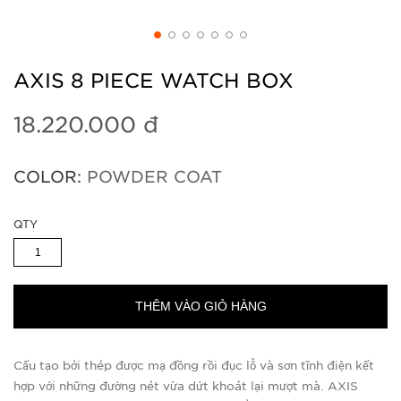
AXIS 8 PIECE WATCH BOX
18.220.000 đ
COLOR:
POWDER COAT
QTY
THÊM VÀO GIỎ HÀNG
Cấu tạo bởi thép được mạ đồng rồi đục lỗ và sơn tĩnh điện kết
hợp với những đường nét vừa dứt khoát lại mượt mà. AXIS