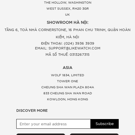
THE HOLLOW, WASHINGTON
WEST SUSSEX, RH20 3GR
UK
SHOWROOM HÀ NỘI:
TẦNG 6, TOÀ NHÀ CORNERSTONE, 16 PHAN CHU TRINH, QUẬN HOÀN
KIẾM, HÀ NỘI
ĐIỆN THOẠI: (024) 3936 3939
EMAIL: SUPPORT@LIKEWATCH.COM
MÃ SỐ THUẾ: 0313267315
ASIA
WOLF 1834, LIMITED
TOWER ONE
CHEUNG SHA WAN PLAZA 804A
833 CHEUNG SHA WAN ROAD
KOWLOON, HONG KONG
DISCOVER MORE
Subscribe