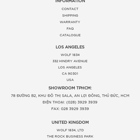
INFORMATION
CONTACT
SHIPPING
WARRANTY
FAQ
CATALOGUE
LOS ANGELES
WOLF 1834
332 HINDRY AVENUE
LOS ANGELES
CA 90301
USA
SHOWROOM TPHCM:
78 ĐƯỜNG B2, KHU ĐÔ THỊ SALA, AN LỢI ĐÔNG, THỦ ĐỨC, HCM
ĐIỆN THOẠI: (028) 3929 3939
FAX: 028 3929 3939
UNITED KINGDOM
WOLF 1834, LTD
THE ROCK BUSINESS PARK