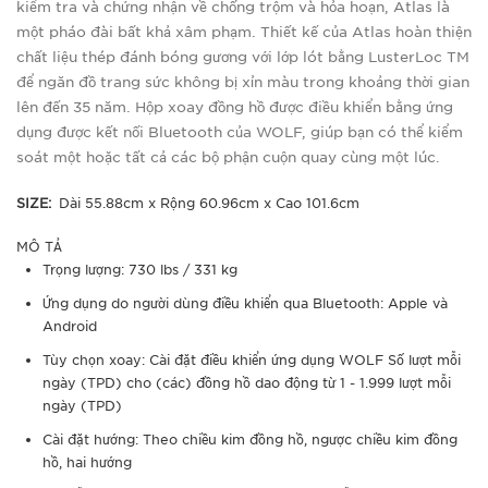
kiểm tra và chứng nhận về chống trộm và hỏa hoạn, Atlas là
một pháo đài bất khả xâm phạm. Thiết kế của Atlas hoàn thiện
chất liệu thép đánh bóng gương với lớp lót bằng LusterLoc TM
để ngăn đồ trang sức không bị xỉn màu trong khoảng thời gian
lên đến 35 năm. Hộp xoay đồng hồ được điều khiển bằng ứng
dụng được kết nối Bluetooth của WOLF, giúp bạn có thể kiểm
soát một hoặc tất cả các bộ phận cuộn quay cùng một lúc.
SIZE:
Dài 55.88cm x Rộng 60.96cm x Cao 101.6cm
MÔ TẢ
Trọng lượng: 730 lbs / 331 kg
Ứng dụng do người dùng điều khiển qua Bluetooth: Apple và
Android
Tùy chọn xoay: Cài đặt điều khiển ứng dụng WOLF Số lượt mỗi
ngày (TPD) cho (các) đồng hồ dao động từ 1 - 1.999 lượt mỗi
ngày (TPD)
Cài đặt hướng: Theo chiều kim đồng hồ, ngược chiều kim đồng
hồ, hai hướng