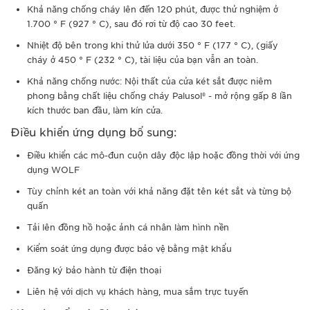
Khả năng chống cháy lên đến 120 phút, được thử nghiệm ở
1.700 ° F (927 ° C), sau đó rơi từ độ cao 30 feet.
Nhiệt độ bên trong khi thử lửa dưới 350 ° F (177 ° C), (giấy
cháy ở 450 ° F (232 ° C), tài liệu của bạn vẫn an toàn.
Khả năng chống nước: Nội thất của cửa két sắt được niêm
phong bằng chất liệu chống cháy Palusol® - mở rộng gấp 8 lần
kích thước ban đầu, làm kín cửa.
Điều khiển ứng dụng bổ sung:
Điều khiển các mô-đun cuộn dây độc lập hoặc đồng thời với ứng
dụng WOLF
Tùy chỉnh két an toàn với khả năng đặt tên két sắt và từng bộ
quấn
Tải lên đồng hồ hoặc ảnh cá nhân làm hình nền
Kiểm soát ứng dụng được bảo vệ bằng mật khẩu
Đăng ký bảo hành từ điện thoại
Liên hệ với dịch vụ khách hàng, mua sắm trực tuyến