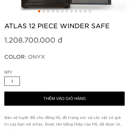
ATLAS 12 PIECE WINDER SAFE
1.208.700.000 đ
COLOR:
ONYX
QTY
THÊM VÀO GIỎ HÀNG
Bảo vệ tuyệt đối cho đồng hồ, đồ trang sức và các vật có giá
trị của bạn với Atlas. Được rèn bằng thép của Mỹ, đã được UL