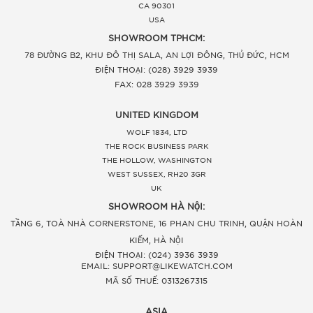
CA 90301
USA
SHOWROOM TPHCM:
78 ĐƯỜNG B2, KHU ĐÔ THỊ SALA, AN LỢI ĐÔNG, THỦ ĐỨC, HCM
ĐIỆN THOẠI: (028) 3929 3939
FAX: 028 3929 3939
UNITED KINGDOM
WOLF 1834, LTD
THE ROCK BUSINESS PARK
THE HOLLOW, WASHINGTON
WEST SUSSEX, RH20 3GR
UK
SHOWROOM HÀ NỘI:
TẦNG 6, TOÀ NHÀ CORNERSTONE, 16 PHAN CHU TRINH, QUẬN HOÀN
KIẾM, HÀ NỘI
ĐIỆN THOẠI: (024) 3936 3939
EMAIL: SUPPORT@LIKEWATCH.COM
MÃ SỐ THUẾ: 0313267315
ASIA