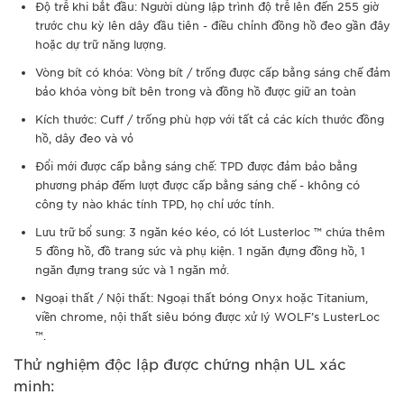
Độ trễ khi bắt đầu: Người dùng lập trình độ trễ lên đến 255 giờ
trước chu kỳ lên dây đầu tiên - điều chỉnh đồng hồ đeo gần đây
hoặc dự trữ năng lượng.
Vòng bít có khóa: Vòng bít / trống được cấp bằng sáng chế đảm
bảo khóa vòng bít bên trong và đồng hồ được giữ an toàn
Kích thước: Cuff / trống phù hợp với tất cả các kích thước đồng
hồ, dây đeo và vỏ
Đổi mới được cấp bằng sáng chế: TPD được đảm bảo bằng
phương pháp đếm lượt được cấp bằng sáng chế - không có
công ty nào khác tính TPD, họ chỉ ước tính.
Lưu trữ bổ sung: 3 ngăn kéo kéo, có lót Lusterloc ™ chứa thêm
5 đồng hồ, đồ trang sức và phụ kiện. 1 ngăn đựng đồng hồ, 1
ngăn đựng trang sức và 1 ngăn mở.
Ngoại thất / Nội thất: Ngoại thất bóng Onyx hoặc Titanium,
viền chrome, nội thất siêu bóng được xử lý WOLF’s LusterLoc
™.
Thử nghiệm độc lập được chứng nhận UL xác
minh: